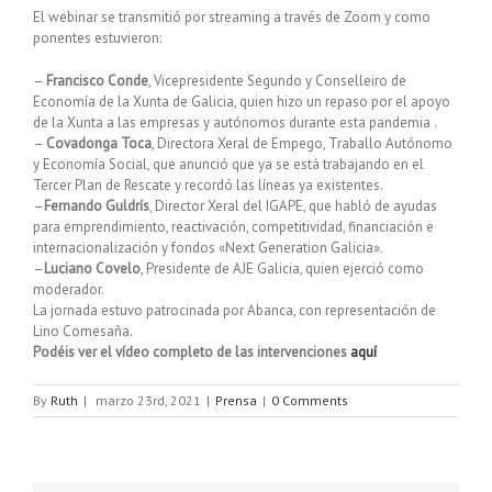
El webinar se transmitió por streaming a través de Zoom y como
ponentes estuvieron:
–
Francisco Conde
, Vicepresidente Segundo y Conselleiro de
Economía de la Xunta de Galicia, quien hizo un repaso por el apoyo
de la Xunta a las empresas y autónomos durante esta pandemia .
–
Covadonga Toca
, Directora Xeral de Empego, Traballo Autónomo
y Economía Social, que anunció que ya se está trabajando en el
Tercer Plan de Rescate y recordó las líneas ya existentes.
–
Fernando Guldrís
, Director Xeral del IGAPE, que habló de ayudas
para emprendimiento, reactivación, competitividad, financiación e
internacionalización y fondos «Next Generation Galicia».
–
Luciano Covelo
, Presidente de AJE Galicia, quien ejerció como
moderador.
La jornada estuvo patrocinada por Abanca, con representación de
Lino Comesaña.
Podéis ver el vídeo completo de las intervenciones
aquí
By
Ruth
|
marzo 23rd, 2021
|
Prensa
|
0 Comments