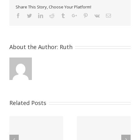
Share This Story, Choose Your Platform!
Facebook
Twitter
Linkedin
Reddit
Tumblr
Google+
Pinterest
Vk
Email
About the Author:
Ruth
Related Posts
Aje Galicia presenta