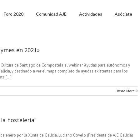
Foro 2020
Comunidad AJE
Actividades
Asóciate
pymes en 2021»
a Cultura de Santiago de Compostela el webinar "Ayudas para autónomos y
alicia, y destinado a ver el mapa completo de ayudas existentes para los
e [...]
Read More
la hostelería”
e enero por la Xunta de Galicia, Luciano Covelo (Presidente de AJE Galicia)