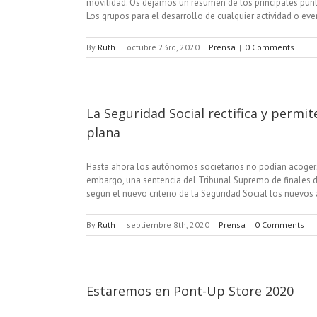
movilidad. Os dejamos un resumen de los principales punto
Los grupos para el desarrollo de cualquier actividad o event
By
Ruth
|
octubre 23rd, 2020
|
Prensa
|
0 Comments
La Seguridad Social rectifica y permit
plana
Hasta ahora los autónomos societarios no podían acogerse a
embargo, una sentencia del Tribunal Supremo de finales de
según el nuevo criterio de la Seguridad Social los nuevos
By
Ruth
|
septiembre 8th, 2020
|
Prensa
|
0 Comments
Estaremos en Pont-Up Store 2020