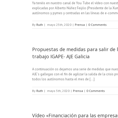
Ya tenéis en nuestro canal de You Tube el vídeo con nuest
explicadas por Alberto Núñez Feijóo (Presidente de la Xu
autónomos y pymes y centradas en las líneas de e-commerce,
By
Ruth
|
mayo 25th, 2020
|
Prensa
|
0 Comments
Propuestas de medidas para salir de l
trabajo IGAPE- AJE Galicia
A continuación os dejamos una serie de medidas que nuest
AJE´s gallegas con el fin de agilizar la salida de la crisis
todos los autónomos hasta el mes de [...]
By
Ruth
|
mayo 5th, 2020
|
Prensa
|
0 Comments
Vídeo «Financiación para las empresas