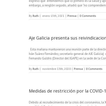
expresó que “entendemos que lo primero es la salud y ap
embargo, a renglón seguido, añadió que “no comprendemos
By
Ruth
|
enero 15th, 2021
|
Prensa
|
0 Comments
Aje Galicia presenta sus reivindicacio
Esta mañana mantuvieron una reunión parte de la directiv
Iván Suárez Fernández, secretario general de AJE Galicia
Fernando Guldris (Director del IGAPE) en la sede de la Con
By
Ruth
|
noviembre 13th, 2020
|
Prensa
|
0 Comments
Medidas de restricción por la COVID-
Debido al recrudecimiento de la crisis del coronavirus, l