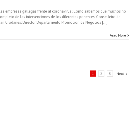
ra las empresas gallegas frente al coronavirus". Como sabemos que muchos no
 completo de las intervenciones de los diferentes ponentes: Conselleiro de
uan Cividanes; Director Departamento Promoción de Negocios [...]
Read More
1
2
3
Next