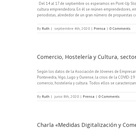
Del 14 al 17 de septiembre os esperamos en Pont-Up Store
cultura emprendedora. En él se reúnen emprendedores, empr
periodistas, alrededor de un gran número de propuestas co
By
Ruth
|
septiembre 4th, 2020
|
Prensa
|
0 Comments
Comercio, Hostelería y Cultura, secto
Según los datos de la Asociación de Jóvenes de Empresario
Pontevedra, Vigo, Lugo y Ourense, la crisis de la COVID-
comercio, hostelería y cultura. Todos ellos se caracteriza
By
Ruth
|
junio 8th, 2020
|
Prensa
|
0 Comments
Charla «Medidas Digitalización y Com