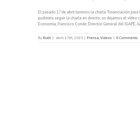
El pasado 17 de abril tuvimos la charla "Financiación pa
pudisteis seguir la charla en directo, os dejamos el vídeo
Economía, Francisco Conde; Director General del IGAPE, J
By
Ruth
|
abril 17th, 2020
|
Prensa
,
Videos
|
0 Comments