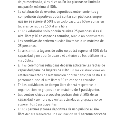
del/a monitor/la, si es el caso.
En las piscinas se limita la
ocupación máxima al 50%.
L
a celebración de eventos deportivos, entrenamientos y
competición deportivas podrá contar con público, siempre
que no se supere el 50%
y, en todo caso, las 60 personas en
lugares cerrados y 150 al aire libre.
En los
velatorios solo podrán reunirse 25 personas si es al
aire libre y 10 en espacios cerrados
, sean o no convivientes.
Las
comitivas de entierro
quedan limitadas a un
máximo de
25 personas.
La asistencia a
lugares de culto no podrá superar el 50% de la
capacidad
, y no podrán usarse el exterior de los edificios ni la
vía pública.
En las
ceremonias religiosas deberán aplicarse las reglas de
capacidad para los lugares de culto
. En las celebraciones en
establecimientos de restauración podrán participar hasta 100
personas si son al aire libre y 50 en espacios cerrados.
En las
actividades de tiempo libre
deberá respetarse la
organización en grupos de un
máximo de 5 participantes.
Los
centros cívicos o sociales podrán abrir al 50% de su
capacidad
y siempre que en las actividades grupales no se
superen los 5 participantes.
En los
parques y zonas deportivas de uso público al aire
libre
deberá respetarse una ocupación de
1 persona por cada