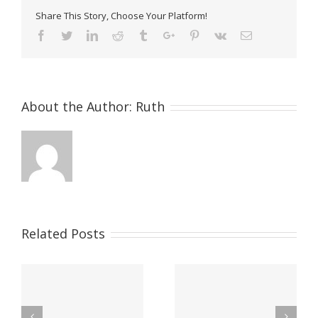
Share This Story, Choose Your Platform!
Facebook
Twitter
Linkedin
Reddit
Tumblr
Google+
Pinterest
Vk
Email
About the Author:
Ruth
Related Posts
Aje Galicia presenta