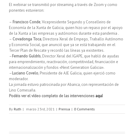
El webinar se transmitió por streaming a través de Zoom y como
ponentes estuvieron:
–
Francisco Conde
, Vicepresidente Segundo y Conselleiro de
Economía de la Xunta de Galicia, quien hizo un repaso por el apoyo
de la Xunta a las empresas y autónomos durante esta pandemia .
–
Covadonga Toca
, Directora Xeral de Empego, Traballo Autónomo
y Economía Social, que anunció que ya se está trabajando en el
Tercer Plan de Rescate y recordó las líneas ya existentes.
–
Fernando Guldrís
, Director Xeral del IGAPE, que habló de ayudas
para emprendimiento, reactivación, competitividad, financiación e
internacionalización y fondos «Next Generation Galicia».
–
Luciano Covelo
, Presidente de AJE Galicia, quien ejerció como
moderador.
La jornada estuvo patrocinada por Abanca, con representación de
Lino Comesaña.
Podéis ver el vídeo completo de las intervenciones
aquí
By
Ruth
|
marzo 23rd, 2021
|
Prensa
|
0 Comments