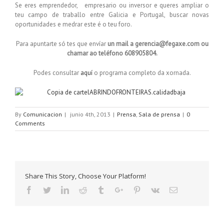
Se eres emprendedor, empresario ou inversor e queres ampliar o
teu campo de traballo entre Galicia e Portugal, buscar novas
oportunidades e medrar este é o teu foro.
Para apuntarte só tes que envíar
un mail a gerencia@fegaxe.com ou
chamar ao teléfono 608905804.
Podes consultar
aquí
o programa completo da xornada.
By
Comunicacion
|
junio 4th, 2013
|
Prensa
,
Sala de prensa
|
0
Comments
Share This Story, Choose Your Platform!
Facebook
Twitter
Linkedin
Reddit
Tumblr
Google+
Pinterest
Vk
Email